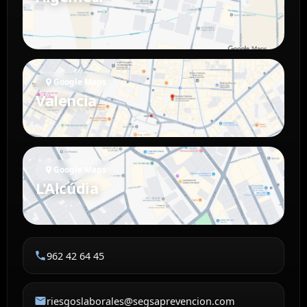
Google Maps
Valencia
Google Maps
L'Alcúdia
962 42 64 45
riesgoslaborales@segsaprevencion.com